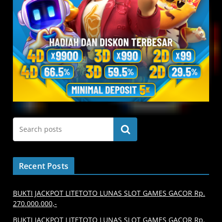
Cari
Recent Posts
BUKTI JACKPOT LITETOTO LUNAS SLOT GAMES GACOR Rp.
270.000.000,-
BUKTI JACKPOT LITETOTO LUNAS SLOT GAMES GACOR Rp.