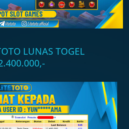
ETOTO LUNAS TOGEL
.400.000,-