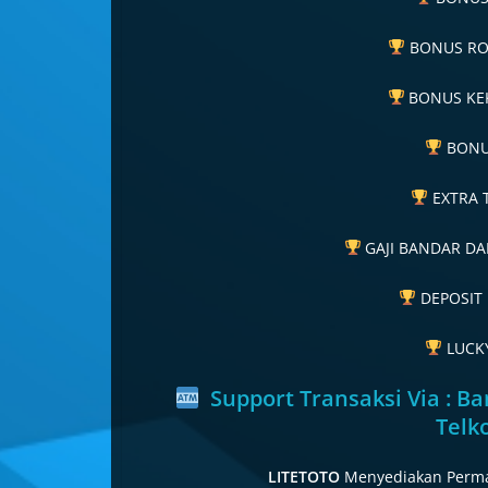
BONUS ROL
BONUS KE
BONUS
EXTRA 
GAJI BANDAR DAR
DEPOSIT
LUCKY
Support Transaksi Via : Ba
Telk
LITETOTO
Menyediakan Permai