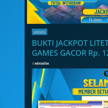
LITETOTO
BUKTI JACKPOT LIT
GAMES GACOR Rp. 12
admjplite