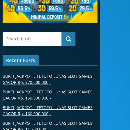
Cari
Recent Posts
BUKTI JACKPOT LITETOTO LUNAS SLOT GAMES
GACOR Rp. 270.000.000,-
BUKTI JACKPOT LITETOTO LUNAS SLOT GAMES
GACOR Rp. 150.000.000,-
BUKTI JACKPOT LITETOTO LUNAS SLOT GAMES
GACOR Rp. 160.000.000,-
BUKTI JACKPOT LITETOTO LUNAS SLOT GAMES
GACOR Rp. 11.700.000,-