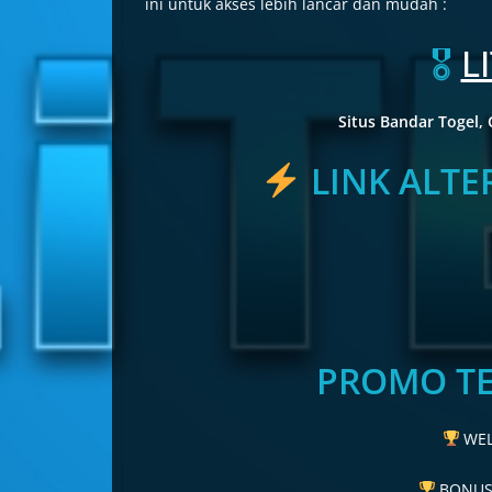
ini untuk akses lebih lancar dan mudah :
🎖
L
Situs Bandar Togel, 
LINK ALTE
PROMO TE
WEL
BONUS 