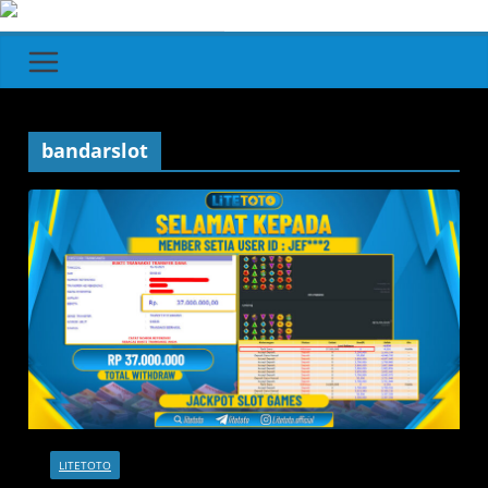
Skip
to
content
bandarslot
LITETOTO