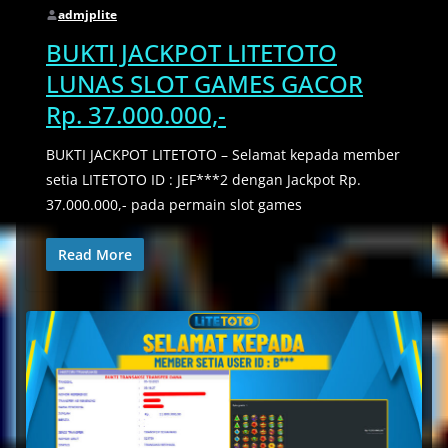
admjplite
BUKTI JACKPOT LITETOTO
LUNAS SLOT GAMES GACOR
Rp. 37.000.000,-
BUKTI JACKPOT LITETOTO – Selamat kepada member
setia LITETOTO ID : JEF***2 dengan Jackpot Rp.
37.000.000,- pada permain slot games
Read More