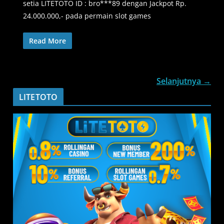
setia LITETOTO ID : bro***89 dengan Jackpot Rp.
24.000.000,- pada permain slot games
Read More
Selanjutnya →
LITETOTO