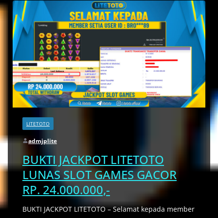
LITETOTO
admjplite
BUKTI JACKPOT LITETOTO
LUNAS SLOT GAMES GACOR
RP. 24.000.000,-
BUKTI JACKPOT LITETOTO – Selamat kepada member