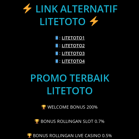
LINK ALTERNATIF
LITETOTO
:
LITETOTO1
:
LITETOTO2
:
LITETOTO3
:
LITETOTO4
PROMO TERBAIK
LITETOTO
WELCOME BONUS 200%
BONUS ROLLINGAN SLOT 0.7%
BONUS ROLLINGAN LIVE CASINO 0.5%