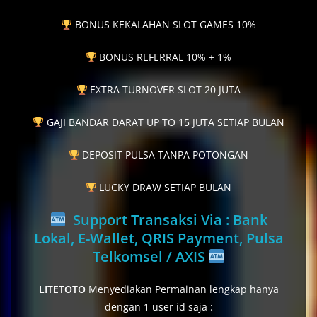
BONUS KEKALAHAN SLOT GAMES 10%
BONUS REFERRAL 10% + 1%
EXTRA TURNOVER SLOT 20 JUTA
GAJI BANDAR DARAT UP TO 15 JUTA SETIAP BULAN
DEPOSIT PULSA TANPA POTONGAN
LUCKY DRAW SETIAP BULAN
Support Transaksi Via : Bank
Lokal, E-Wallet, QRIS Payment, Pulsa
Telkomsel / AXIS
LITETOTO
Menyediakan Permainan lengkap hanya
dengan 1 user id saja :