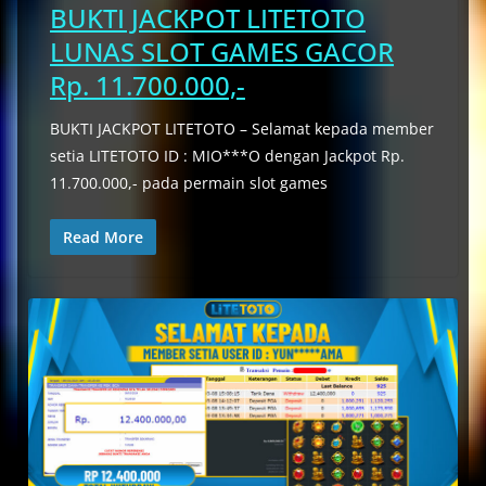
BUKTI JACKPOT LITETOTO
LUNAS SLOT GAMES GACOR
Rp. 11.700.000,-
BUKTI JACKPOT LITETOTO – Selamat kepada member
setia LITETOTO ID : MIO***O dengan Jackpot Rp.
11.700.000,- pada permain slot games
Read More