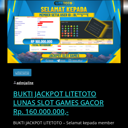
LITETOTO
admjplite
BUKTI JACKPOT LITETOTO
LUNAS SLOT GAMES GACOR
Rp. 160.000.000,-
BUKTI JACKPOT LITETOTO – Selamat kepada member